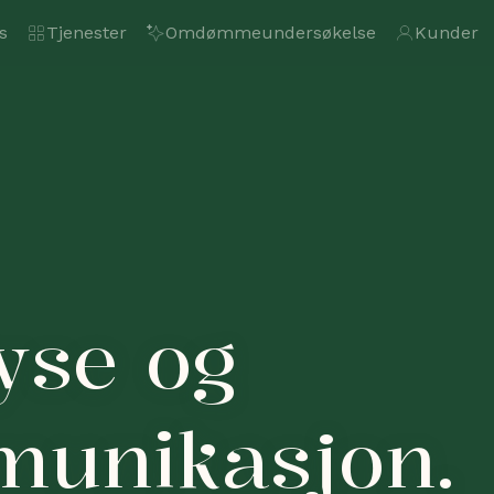
s
Tjenester
Omdømmeundersøkelse
Kunder
yse og
unikasjon.